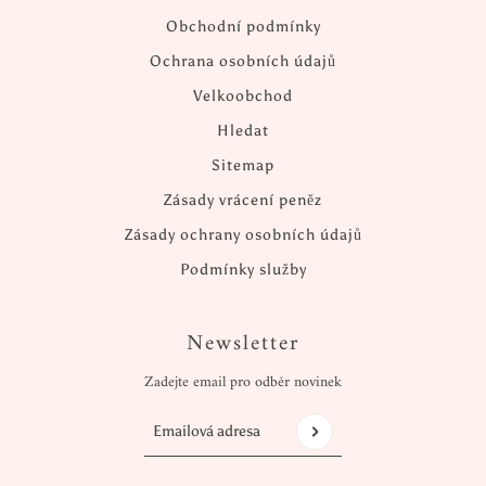
Obchodní podmínky
Ochrana osobních údajů
Velkoobchod
Hledat
Sitemap
Zásady vrácení peněz
Zásady ochrany osobních údajů
Podmínky služby
Newsletter
Zadejte email pro odběr novinek
Emailová adresa
Tento web je chráněn službou hCaptcha a vztah