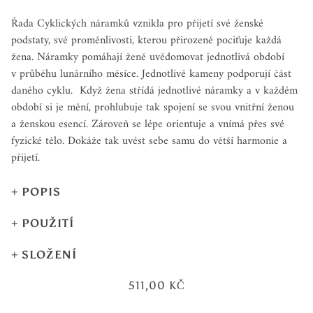
Cyklický Posvátná Sklizeň
Řada Cyklických náramků vznikla pro přijetí své ženské
podstaty, své proměnlivosti, kterou přirozeně pociťuje každá
žena. Náramky pomáhají ženě uvědomovat jednotlivá období
v průběhu lunárního měsíce. Jednotlivé kameny podporují část
daného cyklu. Když žena střídá jednotlivé náramky a v každém
období si je mění, prohlubuje tak spojení se svou vnitřní ženou
a ženskou esencí. Zároveň se lépe orientuje a vnímá přes své
fyzické tělo. Dokáže tak uvést sebe samu do větší harmonie a
přijetí.
POPIS
Náramek ti pomáhá uvědomit čas sklizně " jak jsi zasela
POUŽITÍ
v předešlém období Plodnosti tak i sklidíš ". Přijímáš tím vše co
Náramek noste v období sklizně - období výdechu a klidu, nebo
jsi vytvořila a v tomto období to hodnotíš. Náramek pomáhá
SLOŽENÍ
když se s tímto tématem potřebujete více vědomě propojit
prohloubit tvou spokojenost. Pomalu tě ladí na dobu výdechu.
Tato fáze cyklu se běžně nazývá
Kouzelnice
511,00 KČ
broušený obsidián, ametyst, říční perly, broušený křišťál