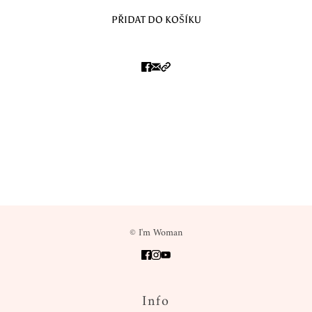
Rozměry
PŘIDAT DO KOŠÍKU
délka náramku je
17 cm,
v případě potřeby výrazně jiné velikosti
nás informujte a my vám s láskou vyrobíme náramek na míru
© I'm Woman
Info