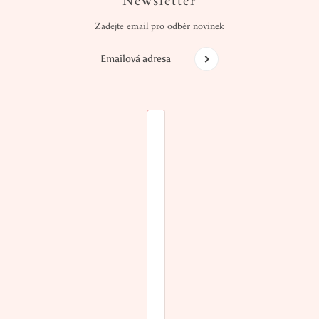
Newsletter
Zadejte email pro odběr novinek
Emailová adresa
Tento web je chráněn službou hCaptcha a vztah
VÝBĚR ZEMĚ