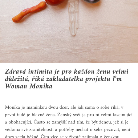
Zdravá intimita je pro každou ženu velmi
důležitá, říká zakladatelka projektu I’m
Woman Monika
Monika je maminkou dvou dcer, ale jak sama o sobě říká, v
první řadě je hlavně žena. Ženský svět je pro ni velmi fascinující
a obohacující. Často se zamýšlí nad tím, že být ženou, jež si je
vědoma své zranitelnosti a potřeby nechat o sebe pečovat, není
dnes zcela běžné. Čím více se v životě zajímala o ženskou