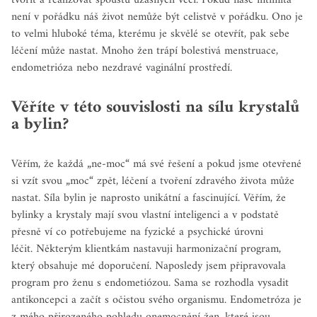
tvořit a realizovat spoustu úžasných věcí. Pokud naše intimita
není v pořádku náš život nemůže být celistvě v pořádku. Ono je
to velmi hluboké téma, kterému je skvělé se otevřít, pak sebe
léčení může nastat.
Mnoho žen trápí bolestivá menstruace,
endometrióza nebo nezdravé vaginální prostředí.
Věříte v této souvislosti na sílu krystalů
a bylin?
Věřím, že každá „ne-moc“ má své řešení a pokud jsme otevřené
si vzít svou „moc“ zpět, léčení a tvoření zdravého života může
nastat. Síla bylin je naprosto unikátní a fascinující. Věřím, že
bylinky a krystaly mají svou vlastní inteligenci a v podstatě
přesně ví co potřebujeme na fyzické a psychické úrovni
léčit.
Některým klientkám nastavuji harmonizační program,
který obsahuje mé doporučení. Naposledy jsem připravovala
program pro ženu s endometiózou. Sama se rozhodla vysadit
antikoncepci a začít s očistou svého organismu. Endometróza je