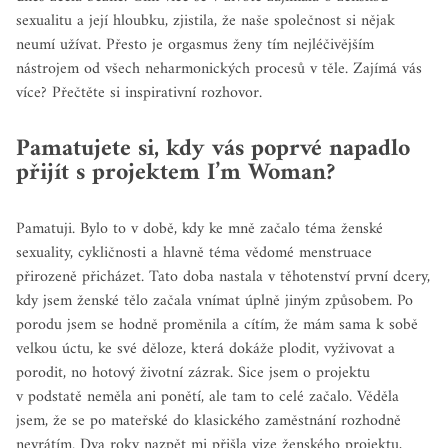
sexualitu a její hloubku, zjistila, že naše společnost si nějak
neumí užívat. Přesto je orgasmus ženy tím nejléčivějším
nástrojem od všech neharmonických procesů v těle. Zajímá vás
více? Přečtěte si inspirativní rozhovor.
Pamatujete si, kdy vás poprvé napadlo
přijít s projektem I’m Woman?
Pamatuji. Bylo to v době, kdy ke mně začalo téma ženské
sexuality, cykličnosti a hlavně téma vědomé menstruace
přirozeně přicházet. Tato doba nastala v těhotenství první dcery,
kdy jsem ženské tělo začala vnímat úplně jiným způsobem. Po
porodu jsem se hodně proměnila a cítím, že mám sama k sobě
velkou úctu, ke své děloze, která dokáže plodit, vyživovat a
porodit, no hotový životní zázrak. Sice jsem o projektu
v podstatě neměla ani ponětí, ale tam to celé začalo. Věděla
jsem, že se po mateřské do klasického zaměstnání rozhodně
nevrátím. Dva roky nazpět mi přišla vize ženského projektu,