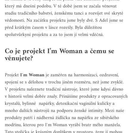
který má dnešní podobu. V té době jsem se začala věnovat
studiu tradičního babství, ženskému tanci a rozvíjet své skryté
vědomosti. Na začátku projektu jsme byly dvě. S Adel jsme se
před krátkým časem v lásce rozešly. Byla důležitou
spolutvůrkyní projektu a za to jsem jí velmi vděčná.
Co je projekt I’m Woman a čemu se
věnujete?
Projekt
I´m Woman
je zaměřen na harmonizaci, ozdravení,
spojení se s dělohou v trochu jiném rozměru, než jsme zvyklé.
V projektu naleznete tradiční nástroje, které jsme kdysi dávno
v historii velmi dobře znaly. Přinášíme produkty z opracovaných
krystalů, bylinné
napářky, detoxikační vaginální kuličky a
mnoho dalších nástrojů na podporu ženské intimity. Mezi naše
produkty patří i nádherná židlička na napářku ze sibiřského
modřínu, kterou pro I´m Woman vyrábí bratr mého manžela.
Tato stolička je krásným doplňkem v prostoru, ženy jí mohou