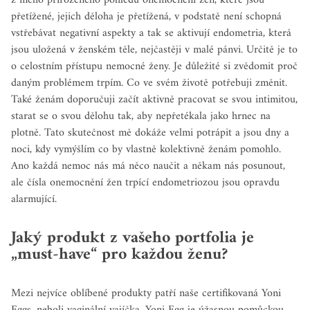
z mého přirozeného pohledu onemocnění žen, které jsou
přetížené, jejich děloha je přetížená, v podstatě není schopná
vstřebávat negativní aspekty a tak se aktivují endometria, která
jsou uložená v ženském těle, nejčastěji v malé pánvi. Určitě je to
o celostním přístupu nemocné ženy. Je důležité si zvědomit proč
daným problémem trpím. Co ve svém životě potřebuji změnit.
Také ženám doporučuji začít aktivně pracovat se svou intimitou,
starat se o svou dělohu tak, aby nepřetékala jako hrnec na
plotně.
Tato skutečnost mě dokáže velmi potrápit a jsou dny a
noci, kdy vymýšlím co by vlastně kolektivně ženám pomohlo.
Ano každá nemoc nás má něco naučit a někam nás posunout,
ale čísla onemocnění žen trpící endometriozou jsou opravdu
alarmující.
Jaký produkt z vašeho portfolia je
„must-have“ pro každou ženu?
Mezi nejvíce oblíbené produkty patří naše certifikovaná Yoni
Eggs, neboli vaginální vajíčka. Yoni Egg je úžasnou pomůckou