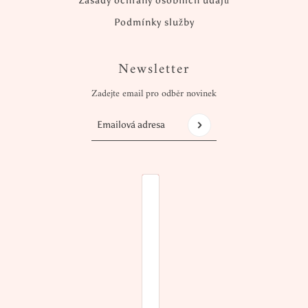
Zásady ochrany osobních údajů
Podmínky služby
Newsletter
Zadejte email pro odběr novinek
Emailová adresa
Tento web je chráněn službou hCaptcha a vztah
VÝBĚR ZEMĚ