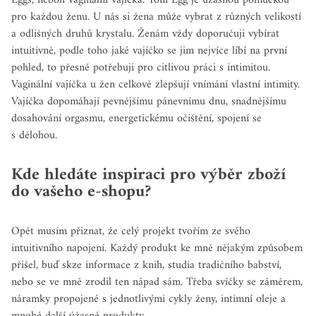
pro každou ženu. U nás si žena může vybrat z různých velikostí
a odlišných druhů krystalu. Ženám vždy doporučuji vybírat
intuitivně, podle toho jaké vajíčko se jim nejvíce líbí na první
pohled, to přesně potřebuji pro citlivou práci s intimitou.
Vaginální vajíčka u žen celkově zlepšují vnímání vlastní intimity.
Vajíčka dopomáhají pevnějšímu pánevnímu dnu, snadnějšímu
dosahování orgasmu, energetickému očištění, spojení se
s dělohou.
Kde hledáte inspiraci pro výběr zboží
do vašeho e-shopu?
Opět musím přiznat, že celý projekt tvořím ze svého
intuitivního napojení. Každý produkt ke mně nějakým způsobem
přišel, buď skze informace z knih, studia tradičního babství,
nebo se ve mně zrodil ten nápad sám. Třeba svíčky se záměrem,
náramky propojené s jednotlivými cykly ženy, intimní oleje a
mnohé další úžasné produkty.