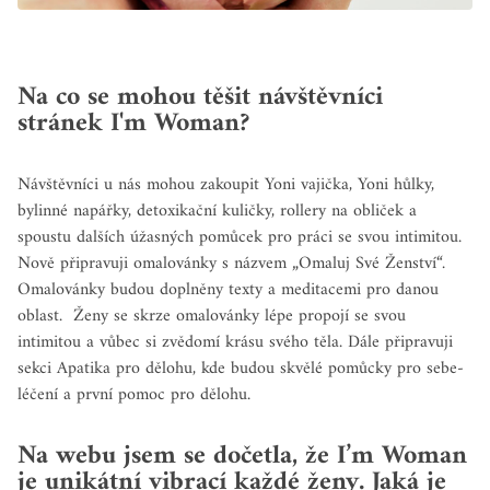
Na co se mohou těšit návštěvníci
stránek I'm Woman?
Návštěvníci u nás mohou zakoupit Yoni vajička, Yoni hůlky,
bylinné napářky, detoxikační kuličky, rollery na obliček a
spoustu dalších úžasných pomůcek pro práci se svou intimitou.
Nově připravuji omalovánky s názvem „Omaluj Své Ženství“.
Omalovánky budou doplněny texty a meditacemi pro danou
oblast.
Ženy se skrze omalovánky lépe propojí se svou
intimitou a vůbec si zvědomí krásu svého těla.
Dále připravuji
sekci Apatika pro dělohu, kde budou skvělé pomůcky pro sebe-
léčení a první pomoc pro dělohu.
Na webu jsem se dočetla, že I’m Woman
je unikátní vibrací každé ženy. Jaká je